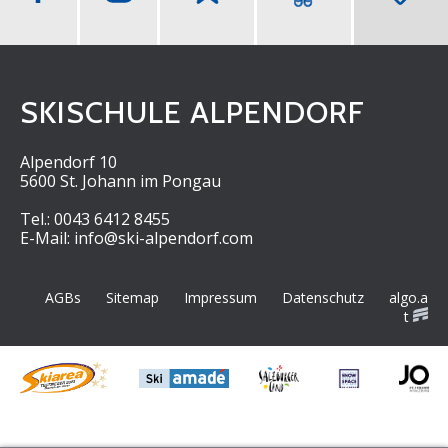
t
t
e
SKISCHULE ALPENDORF
r
Alpendorf 10
5600 St. Johann im Pongau
Tel.:
0043 6412 8455
E-Mail:
info@ski-alpendorf.com
AGBs
Sitemap
Impressum
Datenschutz
algo.a
t