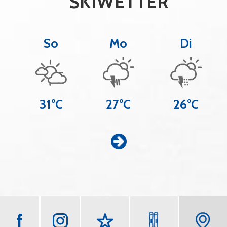
SKIWETTER
So
Mo
Di
31°C
27°C
26°C
Z
u
m
W
e